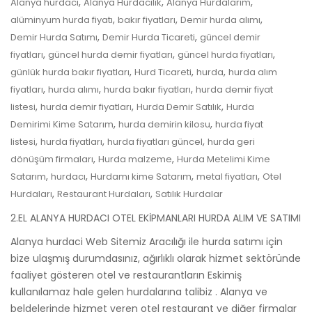
,
,
,
Alanya hurdacı
Alanya Hurdacılık
Alanya Hurdalarım
,
,
,
alüminyum hurda fiyatı
bakır fiyatları
Demir hurda alımı
,
,
Demir Hurda Satımı
Demir Hurda Ticareti
güncel demir
,
,
,
fiyatları
güncel hurda demir fiyatları
güncel hurda fiyatları
,
,
,
günlük hurda bakır fiyatları
Hurd Ticareti
hurda
hurda alım
,
,
,
fiyatları
hurda alımı
hurda bakır fiyatları
hurda demir fiyat
,
,
,
listesi
hurda demir fiyatları
Hurda Demir Satılık
Hurda
,
,
Demirimi Kime Satarım
hurda demirin kilosu
hurda fiyat
,
,
,
listesi
hurda fiyatları
hurda fiyatları güncel
hurda geri
,
,
dönüşüm firmaları
Hurda malzeme
Hurda Metelimi Kime
,
,
,
,
Satarım
hurdacı
Hurdamı kime Satarım
metal fiyatları
Otel
,
,
Hurdaları
Restaurant Hurdaları
Satılık Hurdalar
2.EL ALANYA HURDACI OTEL EKİPMANLARI HURDA ALIM VE SATIMI
Alanya hurdaci Web Sitemiz Aracılığı ile hurda satımı için
bize ulaşmış durumdasınız, ağırlıklı olarak hizmet sektöründe
faaliyet gösteren otel ve restaurantların Eskimiş
kullanılamaz hale gelen hurdalarına talibiz . Alanya ve
beldelerinde hizmet veren otel restaurant ve diğer firmalar