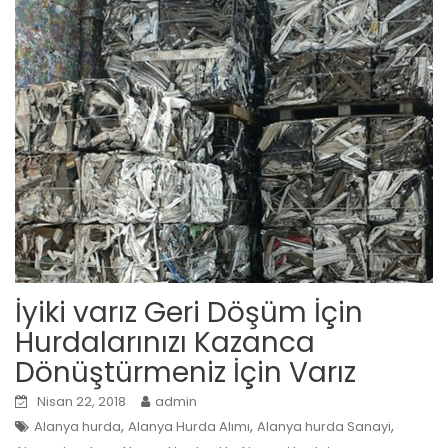
İyiki varız Geri Döşüm İçin
Hurdalarınızı Kazanca
Dönüştürmeniz İçin Varız
Nisan 22, 2018
admin
,
,
,
Alanya hurda
Alanya Hurda Alımı
Alanya hurda Sanayi