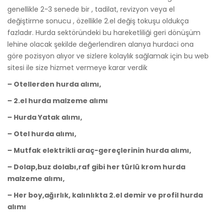
genellikle 2-3 senede bir , tadilat, revizyon veya el
değiştirme sonucu , özellikle 2.el değiş tokuşu oldukça
fazladır. Hurda sektöründeki bu hareketliliği geri dönüşüm
lehine olacak şekilde değerlendiren alanya hurdaci ona
göre pozisyon alıyor ve sizlere kolaylık sağlamak için bu web
sitesi ile size hizmet vermeye karar verdik
– Otellerden hurda alımı,
– 2.el hurda malzeme alımı
– Hurda Yatak alımı,
– Otel hurda alımı,
– Mutfak elektrikli araç-gereçlerinin hurda alımı,
– Dolap,buz dolabı,raf gibi her türlü krom hurda
malzeme alımı,
– Her boy,ağırlık, kalınlıkta 2.el demir ve profil hurda
alımı