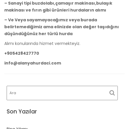
– Sanayi tipi buzdolabı,çamaşır makinası,bulaşık
makinası ve fırın gibi ürünleri hurdaların alımı
– Ve Veya sayamayacağımız veya burada
belirtemediğimiz ama elinizde olan değer taşıdığını
düşündüğünüz her türlü hurda
Alımı konularında hizmet vermekteyiz.
+905428427770
info@alanyahurdaci.com
Son Yazılar
Bina Yıkımı