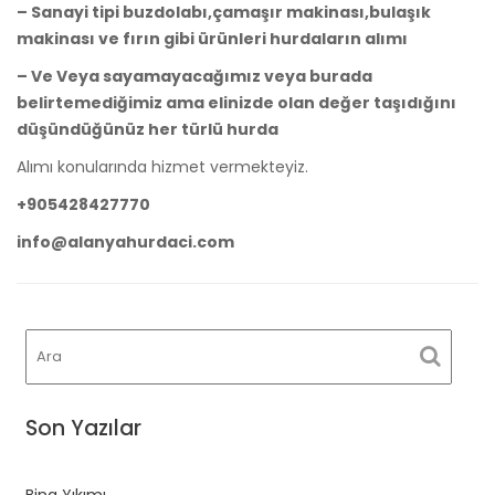
– Sanayi tipi buzdolabı,çamaşır makinası,bulaşık
makinası ve fırın gibi ürünleri hurdaların alımı
– Ve Veya sayamayacağımız veya burada
belirtemediğimiz ama elinizde olan değer taşıdığını
düşündüğünüz her türlü hurda
Alımı konularında hizmet vermekteyiz.
+905428427770
info@alanyahurdaci.com
Son Yazılar
Bina Yıkımı