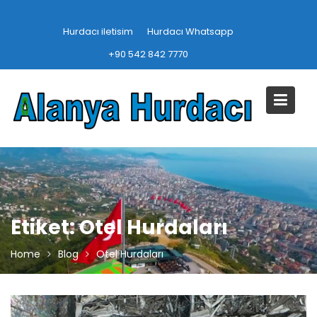
Skip
to
Hurdacı iletisim
Hurdacı Whatsapp
content
+90 542 842 7770
Etiket:
Otel Hurdaları
Home
Blog
Otel Hurdaları