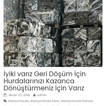
İyiki varız Geri Döşüm İçin
Hurdalarınızı Kazanca
Dönüştürmeniz İçin Varız
Nisan 22, 2018
admin
,
,
,
Alanya hurda
Alanya Hurda Alımı
Alanya hurda Sanayi