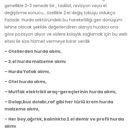
genellikle 2-3 senede bir , tadilat, revizyon veya el
değiştirme sonucu , özellikle 2.el değiş tokuşu oldukça
fazladır. Hurda sektöründeki bu hareketliliği geri dönüşüm
lehine olacak şekilde değerlendiren alanya hurdaci ona
göre pozisyon alıyor ve sizlere kolaylık sağlamak için bu web
sitesi ile size hizmet vermeye karar verdik
– Otellerden hurda alımı,
– 2.el hurda malzeme alımı
– Hurda Yatak alımı,
– Otel hurda alımı,
– Mutfak elektrikli araç-gereçlerinin hurda alımı,
– Dolap,buz dolabı,raf gibi her türlü krom hurda
malzeme alımı,
– Her boy,ağırlık, kalınlıkta 2.el demir ve profil hurda
alımı