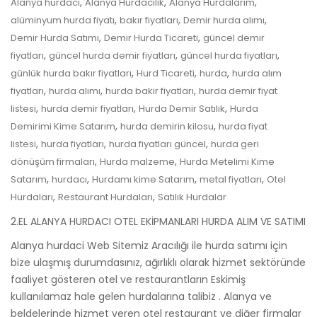
,
,
,
Alanya hurdacı
Alanya Hurdacılık
Alanya Hurdalarım
,
,
,
alüminyum hurda fiyatı
bakır fiyatları
Demir hurda alımı
,
,
Demir Hurda Satımı
Demir Hurda Ticareti
güncel demir
,
,
,
fiyatları
güncel hurda demir fiyatları
güncel hurda fiyatları
,
,
,
günlük hurda bakır fiyatları
Hurd Ticareti
hurda
hurda alım
,
,
,
fiyatları
hurda alımı
hurda bakır fiyatları
hurda demir fiyat
,
,
,
listesi
hurda demir fiyatları
Hurda Demir Satılık
Hurda
,
,
Demirimi Kime Satarım
hurda demirin kilosu
hurda fiyat
,
,
,
listesi
hurda fiyatları
hurda fiyatları güncel
hurda geri
,
,
dönüşüm firmaları
Hurda malzeme
Hurda Metelimi Kime
,
,
,
,
Satarım
hurdacı
Hurdamı kime Satarım
metal fiyatları
Otel
,
,
Hurdaları
Restaurant Hurdaları
Satılık Hurdalar
2.EL ALANYA HURDACI OTEL EKİPMANLARI HURDA ALIM VE SATIMI
Alanya hurdaci Web Sitemiz Aracılığı ile hurda satımı için
bize ulaşmış durumdasınız, ağırlıklı olarak hizmet sektöründe
faaliyet gösteren otel ve restaurantların Eskimiş
kullanılamaz hale gelen hurdalarına talibiz . Alanya ve
beldelerinde hizmet veren otel restaurant ve diğer firmalar