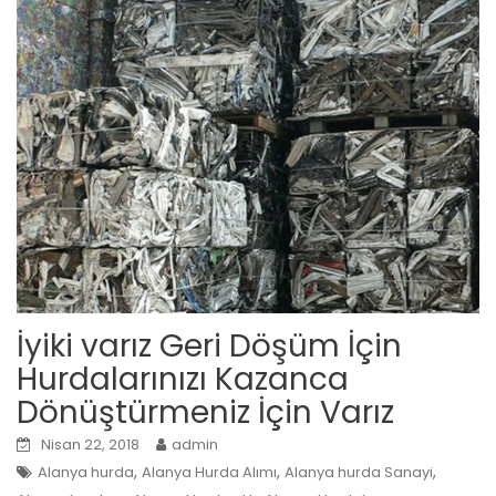
İyiki varız Geri Döşüm İçin
Hurdalarınızı Kazanca
Dönüştürmeniz İçin Varız
Nisan 22, 2018
admin
,
,
,
Alanya hurda
Alanya Hurda Alımı
Alanya hurda Sanayi