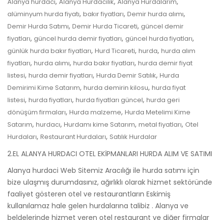
,
,
,
Alanya hurdacı
Alanya Hurdacılık
Alanya Hurdalarım
,
,
,
alüminyum hurda fiyatı
bakır fiyatları
Demir hurda alımı
,
,
Demir Hurda Satımı
Demir Hurda Ticareti
güncel demir
,
,
,
fiyatları
güncel hurda demir fiyatları
güncel hurda fiyatları
,
,
,
günlük hurda bakır fiyatları
Hurd Ticareti
hurda
hurda alım
,
,
,
fiyatları
hurda alımı
hurda bakır fiyatları
hurda demir fiyat
,
,
,
listesi
hurda demir fiyatları
Hurda Demir Satılık
Hurda
,
,
Demirimi Kime Satarım
hurda demirin kilosu
hurda fiyat
,
,
,
listesi
hurda fiyatları
hurda fiyatları güncel
hurda geri
,
,
dönüşüm firmaları
Hurda malzeme
Hurda Metelimi Kime
,
,
,
,
Satarım
hurdacı
Hurdamı kime Satarım
metal fiyatları
Otel
,
,
Hurdaları
Restaurant Hurdaları
Satılık Hurdalar
2.EL ALANYA HURDACI OTEL EKİPMANLARI HURDA ALIM VE SATIMI
Alanya hurdaci Web Sitemiz Aracılığı ile hurda satımı için
bize ulaşmış durumdasınız, ağırlıklı olarak hizmet sektöründe
faaliyet gösteren otel ve restaurantların Eskimiş
kullanılamaz hale gelen hurdalarına talibiz . Alanya ve
beldelerinde hizmet veren otel restaurant ve diğer firmalar