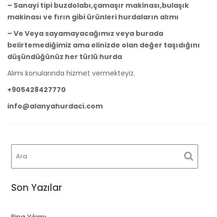
– Sanayi tipi buzdolabı,çamaşır makinası,bulaşık
makinası ve fırın gibi ürünleri hurdaların alımı
– Ve Veya sayamayacağımız veya burada
belirtemediğimiz ama elinizde olan değer taşıdığını
düşündüğünüz her türlü hurda
Alımı konularında hizmet vermekteyiz.
+905428427770
info@alanyahurdaci.com
Son Yazılar
Bina Yıkımı