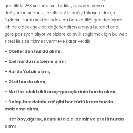
genellikle 2-3 senede bir , tadilat, revizyon veya el
değiştirme sonucu , özellikle 2.el değiş tokuşu oldukça
fazladır. Hurda sektöründeki bu hareketliliği geri dönüşüm
lehine olacak şekilde değerlendiren alanya hurdaci ona
göre pozisyon alıyor ve sizlere kolaylık sağlamak için bu web
sitesi ile size hizmet vermeye karar verdik
– Otellerden hurda alımı,
– 2.el hurda malzeme alımı
– Hurda Yatak alımı,
– Otel hurda alımı,
– Mutfak elektrikli araç-gereçlerinin hurda alımı,
– Dolap,buz dolabı,raf gibi her türlü krom hurda
malzeme alımı,
– Her boy,ağırlık, kalınlıkta 2.el demir ve profil hurda
alımı