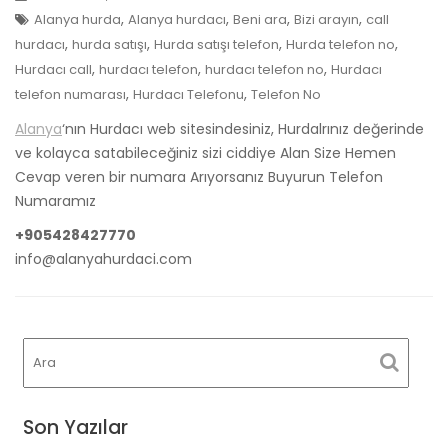
,
,
,
,
Alanya hurda
Alanya hurdacı
Beni ara
Bizi arayın
call
,
,
,
,
hurdacı
hurda satışı
Hurda satışı telefon
Hurda telefon no
,
,
,
Hurdacı call
hurdacı telefon
hurdacı telefon no
Hurdacı
,
,
telefon numarası
Hurdacı Telefonu
Telefon No
Alanya
‘nın Hurdacı web sitesindesiniz, Hurdalrınız değerinde
ve kolayca satabileceğiniz sizi ciddiye Alan Size Hemen
Cevap veren bir numara Arıyorsanız Buyurun Telefon
Numaramız
+905428427770
info@alanyahurdaci.com
Son Yazılar