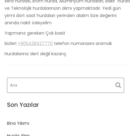
sera hurdası, krom Hurda, Alüminyum Hurdaları, Bakır hurda
ve Teknolojik hurdalarınızın alımı yapmaktadır. Yedi gün
yirmi dört saat hurdaları yerinden alalım Size değerini
anında nakit ödeyelim
Yapmanız gereken Çok basit
bizleri
+905428427770
telefon numarasını aramak
Hurdalarınız dert değil kazanç
Son Yazılar
Bina Yıkımı
Hurda Alım